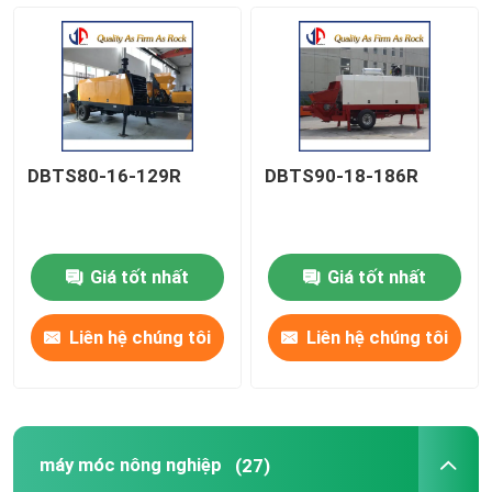
Máy chế tạo đường bộ
Máy móc đất
DBTS80-16-129R
DBTS90-18-186R
Máy móc bê tông
máy móc nông nghiệp
Giá tốt nhất
Giá tốt nhất
Máy đào
Liên hệ chúng tôi
Liên hệ chúng tôi
Xe tải và xe đặc biệt
máy móc nông nghiệp
(27)
Các loại khác