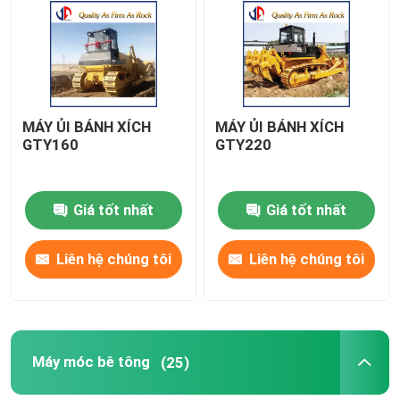
Tham quan nhà máy
Kiểm soát chất lượng
MÁY ỦI BÁNH XÍCH
MÁY ỦI BÁNH XÍCH
GTY160
GTY220
Liên hệ chúng tôi
Giá tốt nhất
Giá tốt nhất
Tin tức
Liên hệ chúng tôi
Liên hệ chúng tôi
Yêu cầu báo giá
Vật liệu xây dựng đường
Máy móc bê tông
(25)
Thiết bị thử nghiệm đường bộ