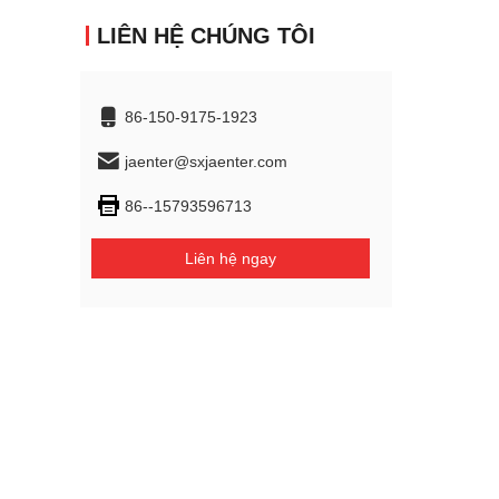
LIÊN HỆ CHÚNG TÔI
86-150-9175-1923
jaenter@sxjaenter.com
86--15793596713
Liên hệ ngay