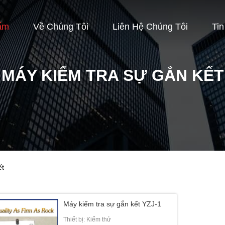
ẩm
Về Chúng Tôi
Liên Hệ Chúng Tôi
Ti
MÁY KIỂM TRA SỰ GẮN KẾT
ết
Máy kiểm tra sự gắn kết YZJ-1
Thiết bị: Kiểm thử