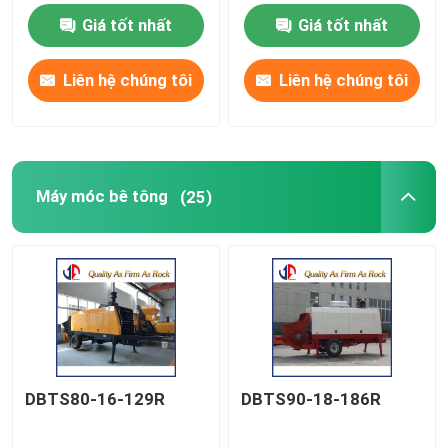
Giá tốt nhất
Giá tốt nhất
Máy chế tạo đường bộ
Liên hệ chúng tôi
Liên hệ chúng tôi
Máy móc đất
Máy móc bê tông
Máy móc bê tông
(25)
máy móc nông nghiệp
Máy đào
Xe tải và xe đặc biệt
DBTS80-16-129R
DBTS90-18-186R
Các loại khác