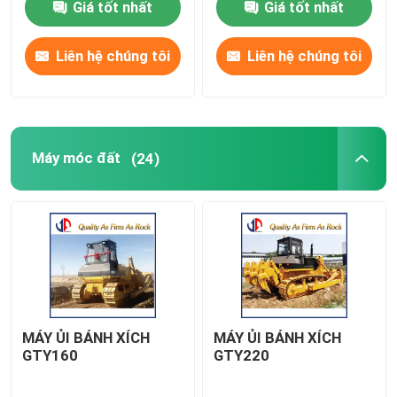
Giá tốt nhất
Giá tốt nhất
Tham quan nhà máy
Liên hệ chúng tôi
Liên hệ chúng tôi
Kiểm soát chất lượng
Máy móc đất
(24)
Liên hệ chúng tôi
Tin tức
Yêu cầu báo giá
Vật liệu xây dựng đường
MÁY ỦI BÁNH XÍCH
MÁY ỦI BÁNH XÍCH
GTY160
GTY220
Thiết bị thử nghiệm đường bộ