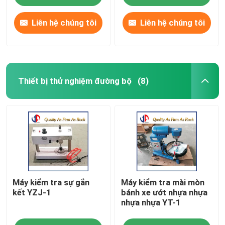
Liên hệ chúng tôi
Liên hệ chúng tôi
Thiết bị thử nghiệm đường bộ
(8)
Nhà
Máy kiểm tra sự gắn
Máy kiểm tra mài mòn
Sản phẩm
kết YZJ-1
bánh xe ướt nhựa nhựa
nhựa nhựa YT-1
Về chúng tôi